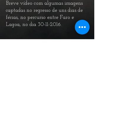
Breve vídeo com algumas imagens
captadas no regresso de uns dias de
férias, no percurso entre Faro e
Lagoa, no dia
30-11-2016
.
voltar a Vídeos