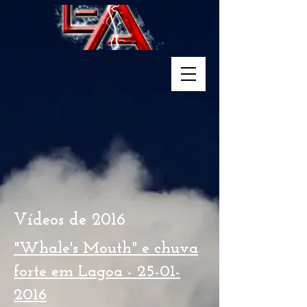
Vídeos de 2016
"Whale's Mouth" e chuva
forte em Lagoa -
25-01-
2016