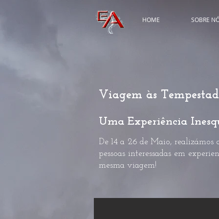
HOME
SOBRE N
Viagem às Tempestad
Uma Experiência Inesq
De 14 a 26 de Maio, realizámos 
pessoas interessadas em experie
mesma viagem!