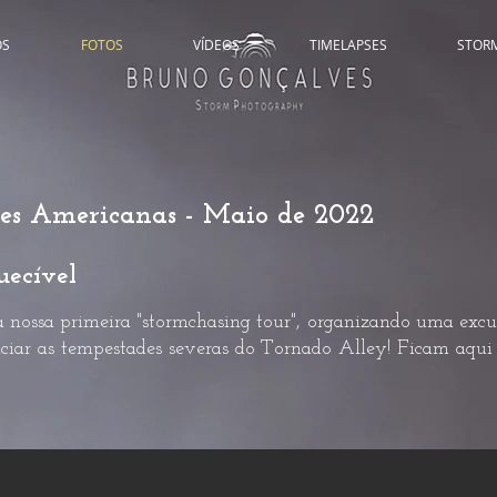
ÓS
FOTOS
VÍDEOS
TIMELAPSES
STOR
es Americanas - Maio de 2022
uecível
a nossa primeira "stormchasing tour", organizando uma excu
nciar as tempestades severas do Tornado Alley! Ficam aqui 