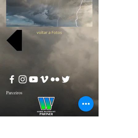
voltar a Fotos
Parceiros
ExtremAtmosfera is a verified partner of
Global Weather Net