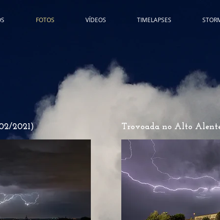
ÓS
FOTOS
VÍDEOS
TIMELAPSES
STOR
02/2021)
Trovoada no Alto Alentej