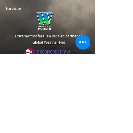
Parceiros
ExtremAtmosfera is a verified partner of
Global Weather Net