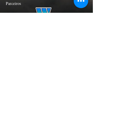
Parceiros
ExtremAtmosfera is a verified partner of
Global Weather Net