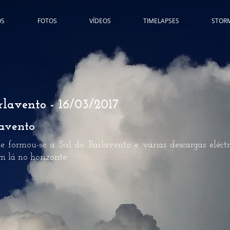
ÓS
FOTOS
VÍDEOS
TIMELAPSES
STOR
lavento - 16/03/2017
lavento
e formou-se a Sul do Barlavento e várias descargas eléct
m lá no horizonte.