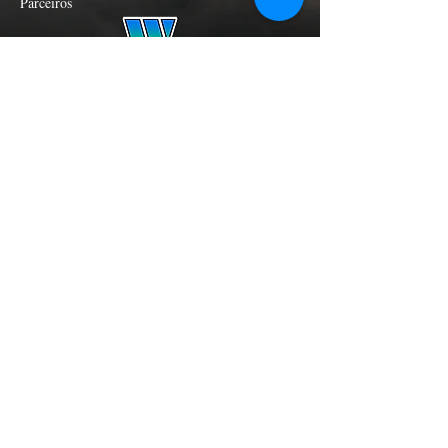
Parceiros
ExtremAtmosfera is a verified partner of
Global Weather Net