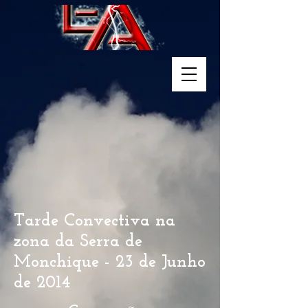
Tarde Convectiva na
zona da Serra de
Monchique - 23 de Junho
de 2014