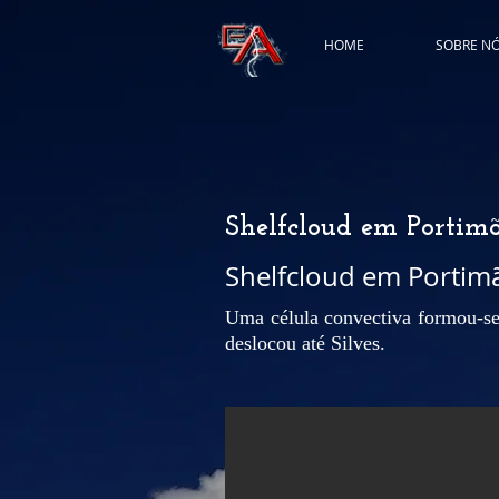
HOME
SOBRE N
Shelfcloud em Portimã
Shelfcloud em Portimã
Uma célula convectiva formou-se 
deslocou até Silves.