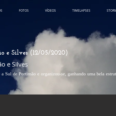
ÓS
FOTOS
VÍDEOS
TIMELAPSES
STOR
o e Silves (12/05/2020)
o e Silves
a Sul de Portimão e organizou-se, ganhando uma bela estrut