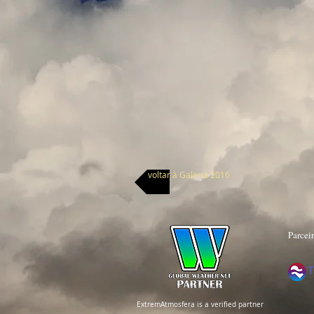
voltar à Galeria 2016
Parcei
ExtremAtmosfera is a verified partner