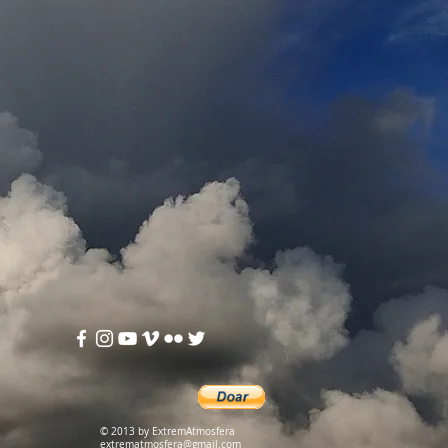
© 2013 by ExtremAtmosfera
extrematmosfera@gmail.com