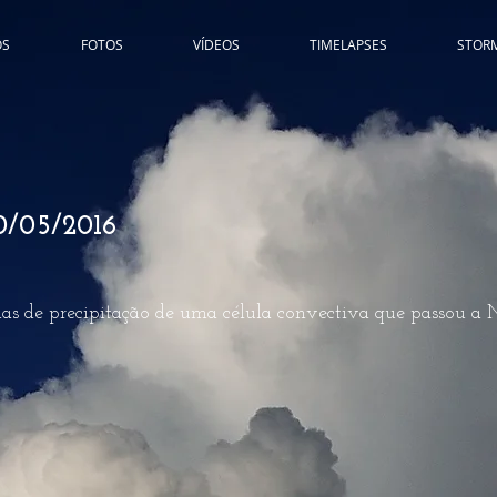
ÓS
FOTOS
VÍDEOS
TIMELAPSES
STOR
10/05/2016
as de precipitação de uma célula convectiva que passou a N