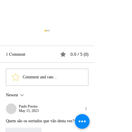
1 Comment
0.0 / 5 (0)
TOUR 2023 - Dia 3 -
1.º DIA DE CAÇ
Comment and rate...
17/05/2023 - Novo RISCO
05-2023) - RISC
MARGINAL
MARGINAL
Newest
Paulo Pereira
May 15, 2023
Quem são os sortudos que vão desta vez?
Like
Reply