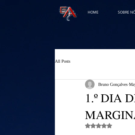
HOME
SOBRE N
All Posts
Bruno Gonçalves
May
1.º DIA 
MARGIN
Rated NaN out of 5